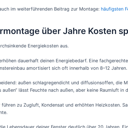
u auch im weiterführenden Beitrag zur Montage:
häufigsten F
rmontage über Jahre Kosten sp
urchsinkende Energiekosten aus.
rhöhen dauerhaft deinen Energiebedarf. Eine fachgerecht
nstereinbau amortisiert sich oft innerhalb von 8–12 Jahren.
cheidend: außen schlagregendicht und diffusionsoffen, die M
 außen“ lässt Feuchte nach außen, aber keine Raumluft in d
r führen zu Zugluft, Kondensat und erhöhten Heizkosten. 
nte.
die Lebensdauer deiner Fenster deutlich über 20 Jahren. Ein