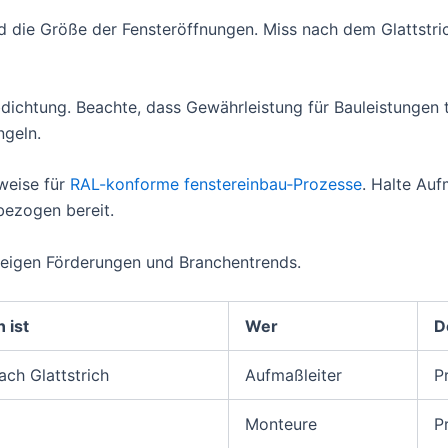
d die Größe der Fensteröffnungen. Miss nach dem Glattstr
dichtung. Beachte, dass Gewährleistung für Bauleistungen t
ngeln.
weise für
RAL-konforme fensterei
nbau‑Prozesse
. Halte Au
bezogen bereit.
eigen Förderungen und Branchentrends.
 ist
Wer
D
ach Glattstrich
Aufmaßleiter
P
Monteure
P