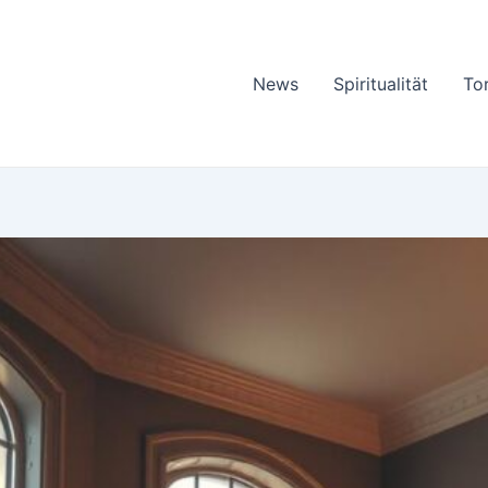
News
Spiritualität
To