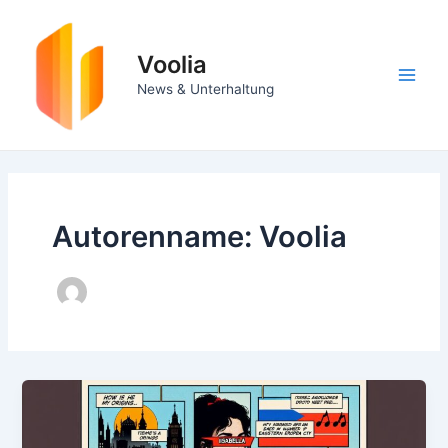
Zum
Inhalt
springen
Voolia
Main
News & Unterhaltung
Men
Autorenname: Voolia