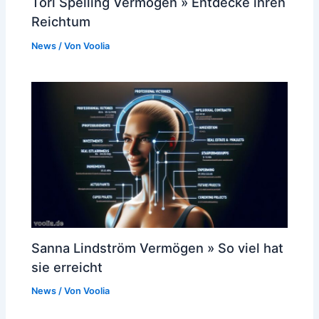
Tori Spelling Vermögen » Entdecke ihren
Reichtum
News
/ Von
Voolia
Sanna Lindström Vermögen » So viel hat
sie erreicht
News
/ Von
Voolia