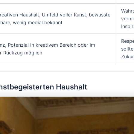
Wahrs
eativen Haushalt, Umfeld voller Kunst, bewusste
vermi
phäre, wenig medial bekannt
Inspi
Respe
z, Potenzial in kreativem Bereich oder im
sollt
er Rückzug möglich
Zukun
unstbegeisterten Haushalt