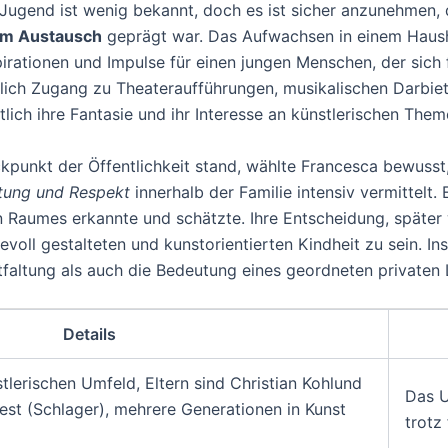
d Jugend ist wenig bekannt, doch es ist sicher anzunehmen
lem Austausch
geprägt war. Das Aufwachsen in einem Haush
nspirationen und Impulse für einen jungen Menschen, der sich
einlich Zugang zu Theateraufführungen, musikalischen Darbi
ich ihre Fantasie und ihr Interesse an künstlerischen Them
ickpunkt der Öffentlichkeit stand, wählte Francesca bewusst
tung und Respekt
innerhalb der Familie intensiv vermittelt.
 Raumes erkannte und schätzte. Ihre Entscheidung, später w
evoll gestalteten und kunstorientierten Kindheit zu sein. In
faltung als auch die Bedeutung eines geordneten privaten
Details
tlerischen Umfeld, Eltern sind Christian Kohlund
Das U
est (Schlager), mehrere Generationen in Kunst
trotz