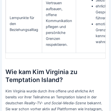
Selbstref
Vertrauen
ehrliche
aufbauen,
Gespräc
offene
Lernpunkte für
führen
Kommunikation
den
emotiona
pflegen und
Beziehungsalltag
Grenzen
persönliche
kennen 
Grenzen
wahren
respektieren.
Wie kam Kim Virginia zu
Temptation Island?
Kim Virginia wurde durch ihre offene und ehrliche Art
bereits vor ihrer Teilnahme an Temptation Island in der
deutschen
Reality-TV- und Social-Media-Szene
bekannt.
Sie war schon vorher aktiv auf Plattformen wie Instagram,