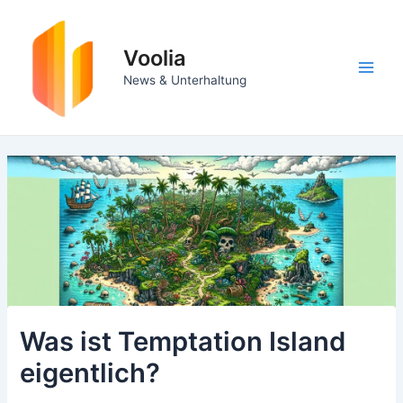
Zum
Inhalt
springen
Voolia
Main
News & Unterhaltung
Men
Was ist Temptation Island
eigentlich?