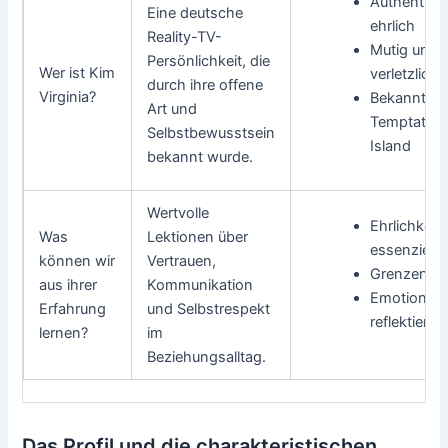
Authentisc
Eine deutsche
ehrlich
Reality-TV-
Mutig und
Persönlichkeit, die
Wer ist Kim
verletzlich
durch ihre offene
Virginia?
Bekannt du
Art und
Temptation
Selbstbewusstsein
Island
bekannt wurde.
Wertvolle
Ehrlichkeit i
Was
Lektionen über
essenziell
können wir
Vertrauen,
Grenzen se
aus ihrer
Kommunikation
Emotionen
Erfahrung
und Selbstrespekt
reflektieren
lernen?
im
Beziehungsalltag.
Das Profil und die charakteristischen