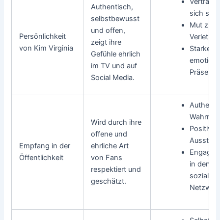
Vertrauen
Authentisch,
sich selb
selbstbewusst
Mut zur
und offen,
Persönlichkeit
Verletzlic
zeigt ihre
von Kim Virginia
Starke
Gefühle ehrlich
emotiona
im TV und auf
Präsenz
Social Media.
Authenti
Wahrne
Wird durch ihre
Positive
offene und
Ausstrah
Empfang in der
ehrliche Art
Engagem
Öffentlichkeit
von Fans
in den
respektiert und
sozialen
geschätzt.
Netzwer