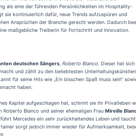
ung als eine der führenden Persönlichkeiten im Hospitality-
t sie kontinuierlich dafür, neue Trends aufzuspüren und
ohen Ansprüchen der Branche gerecht werden. Dadurch beei
ne maßgebliche Treiberin für Fortschritt und Innovation.
n
nnten deutschen Sängers
,
Roberto Blanco
. Dieser hat sich
acht und zählt zu den beliebtesten Unterhaltungskünstle
nnt für seine Hits wie „Ein bisschen Spaß muss sein“ sowie 
emacht haben.
s Kapitel aufgeschlagen hat, schirmt sie ihr Privatleben w
von Roberto Blanco und seiner ehemaligen Frau
Mireille Blan
st, führt Mercedes ein sehr zurückhaltendes Leben und taucht
tainer sorgt jedoch immer wieder für Aufmerksamkeit, bes
t.