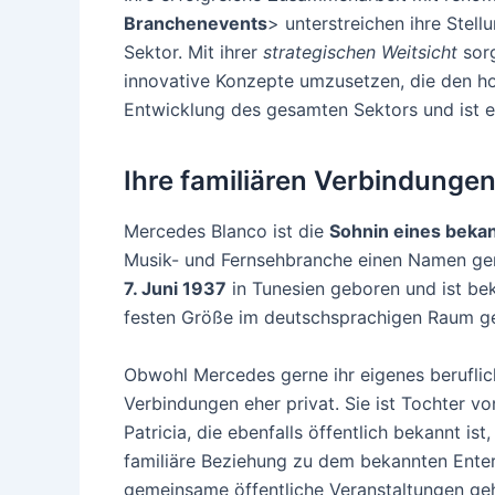
Branchenevents
> unterstreichen ihre Stell
Sektor. Mit ihrer
strategischen Weitsicht
sorg
innovative Konzepte umzusetzen, die den h
Entwicklung des gesamten Sektors und ist ei
Ihre familiären Verbindunge
Mercedes Blanco ist die
Sohnin eines beka
Musik- und Fernsehbranche einen Namen gem
7. Juni 1937
in Tunesien geboren und ist beka
festen Größe im deutschsprachigen Raum g
Obwohl Mercedes gerne ihr eigenes berufliche
Verbindungen eher privat. Sie ist Tochter 
Patricia, die ebenfalls öffentlich bekannt i
familiäre Beziehung zu dem bekannten Enter
gemeinsame öffentliche Veranstaltungen geh