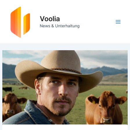
Zum
Inhalt
springen
Voolia
Main
News & Unterhaltung
Men