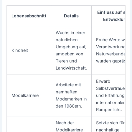
Einfluss auf sei
Lebensabschnitt
Details
Entwicklung
Wuchs in einer
natürlichen
Frühe Werte wie
Umgebung auf,
Verantwortung u
Kindheit
umgeben von
Naturverbundenhe
Tieren und
wurden geprägt.
Landwirtschaft.
Erwarb
Arbeitete mit
Selbstvertrauen
namhaften
Modelkarriere
und Erfahrungen 
Modemarken in
internationalen
den 1980ern.
Rampenlicht.
Nach der
Setzte sich für
Modelkarriere
nachhaltige