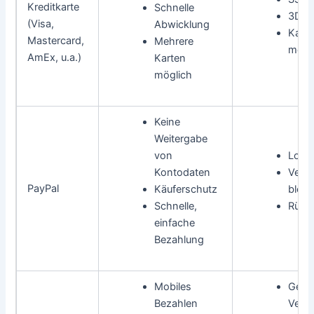
Kreditkarte
Schnelle
3D-S
(Visa,
Abwicklung
Karte
Mastercard,
Mehrere
mögl
AmEx, u.a.)
Karten
möglich
Keine
Weitergabe
von
Logi
Kontodaten
Vertr
PayPal
Käuferschutz
bleib
Schnelle,
Rücke
einfache
Bezahlung
Mobiles
Gerät
Bezahlen
Versc