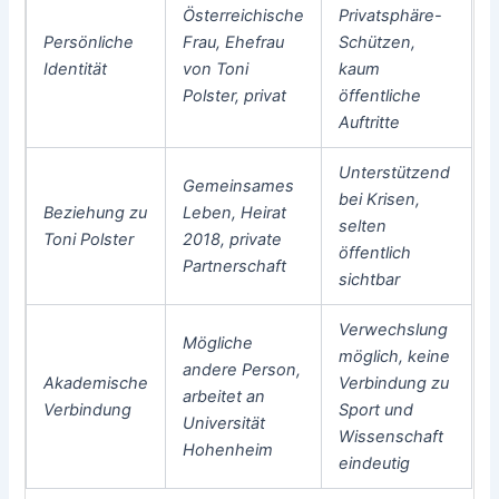
Österreichische
Privatsphäre-
Persönliche
Frau, Ehefrau
Schützen,
Identität
von Toni
kaum
Polster, privat
öffentliche
Auftritte
Unterstützend
Gemeinsames
bei Krisen,
Beziehung zu
Leben, Heirat
selten
Toni Polster
2018, private
öffentlich
Partnerschaft
sichtbar
Verwechslung
Mögliche
möglich, keine
andere Person,
Akademische
Verbindung zu
arbeitet an
Verbindung
Sport und
Universität
Wissenschaft
Hohenheim
eindeutig