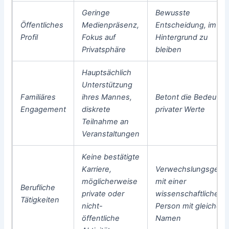
Geringe
Bewusste
Öffentliches
Medienpräsenz,
Entscheidung, im
Profil
Fokus auf
Hintergrund zu
Privatsphäre
bleiben
Hauptsächlich
Unterstützung
Familiäres
ihres Mannes,
Betont die Bedeutun
Engagement
diskrete
privater Werte
Teilnahme an
Veranstaltungen
Keine bestätigte
Karriere,
Verwechslungsgefah
möglicherweise
mit einer
Berufliche
private oder
wissenschaftlichen
Tätigkeiten
nicht-
Person mit gleichem
öffentliche
Namen