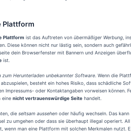
 Plattform
e Plattform
ist das Auftreten von
übermäßiger Werbung
, i
n. Diese können nicht nur lästig sein, sondern auch gefäh
seite dein Browserfenster mit Bannern und Anzeigen überflute
e
ist.
n zum Herunterladen unbekannter Software
. Wenn die Plat
t abzuspielen, besteht ein hohes Risiko, dass schädliche So
ren Impressums- oder Kontaktangaben vorweisen können. Fehl
m eine
nicht vertrauenswürdige Seite
handelt.
ten, die
seltsam aussehen
oder häufig wechseln. Das kann d
el zu umgehen oder dass sie überhaupt illegal operiert. 
, wenn man eine Plattform mit solchen Merkmalen nutzt. Es