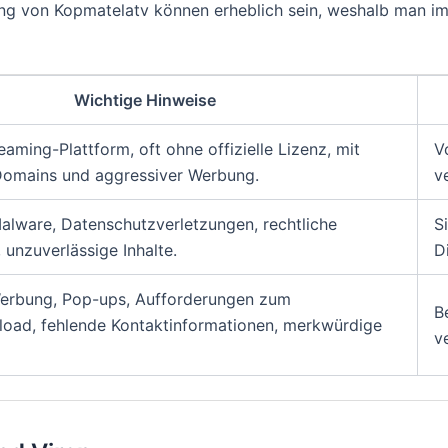
zung von Kopmatelatv können erheblich sein, weshalb man imm
Wichtige Hinweise
eaming-Plattform, oft ohne offizielle Lizenz, mit
V
omains und aggressiver Werbung.
v
Malware, Datenschutzverletzungen, rechtliche
S
unzuverlässige Inhalte.
D
rbung, Pop-ups, Aufforderungen zum
B
oad, fehlende Kontaktinformationen, merkwürdige
v