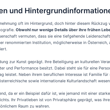
eben und Hintergrundinformation
hrnehmung oft im Hintergrund, doch hinter diesem Rückzug v
iografie.
Obwohl nur wenige Details über ihre frühen Le
schaft vermuten, dass sie eine tiefgehende Leidenschaft fü
er renommierten Institution, möglicherweise in Österreich,
ert.
ng zur Kunst geprägt. Ihre Beteiligung an kulturellen Veran
r und Performance besitzt. Dabei steht sie für eine Person,
 leistet. Neben ihrem beruflichen Interesse ist Familie für s
sterreichische sowie internationale Kulturlandschaft wesent
d, da er ein Beispiel dafür ist, wie jemand mit einer stark
chts. Ihr Privatleben ist von Privatsphäre geprägt, was ih
sönlichem Raum zu wahren.