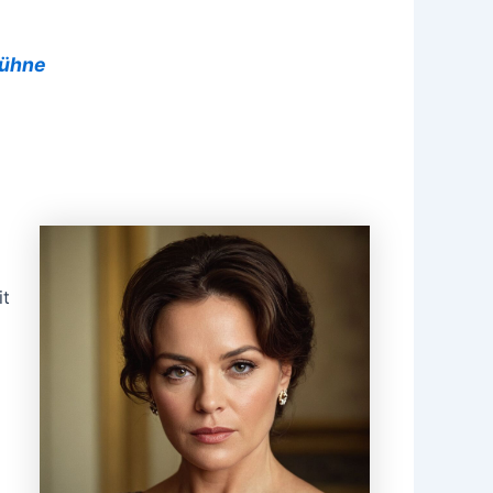
bühne
it