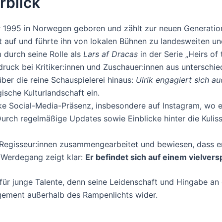
rblick
 1995 in Norwegen geboren und zählt zur neuen Generation
ent auf und führte ihn von lokalen Bühnen zu landesweiten u
m durch seine Rolle als
Lars af Dracas
in der Serie „Heirs of 
ndruck bei Kritiker:innen und Zuschauer:innen aus unterschie
ber die reine Schauspielerei hinaus:
Ulrik engagiert sich a
ische Kulturlandschaft ein.
rke Social-Media-Präsenz, insbesondere auf Instagram, wo e
Durch regelmäßige Updates sowie Einblicke hinter die Kulis
n Regisseur:innen zusammengearbeitet und bewiesen, dass e
 Werdegang zeigt klar:
Er befindet sich auf einem vielve
d für junge Talente, denn seine Leidenschaft und Hingabe an 
gement außerhalb des Rampenlichts wider.