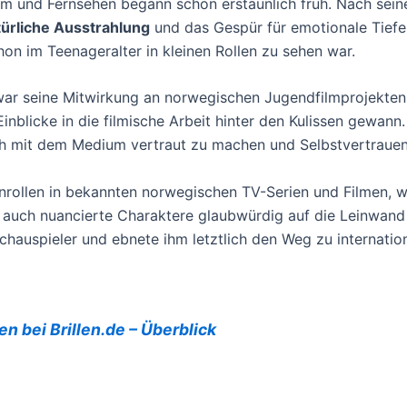
Film und Fernsehen begann schon erstaunlich früh. Nach sei
türliche Ausstrahlung
und das Gespür für emotionale Tiefe
hon im Teenageralter in kleinen Rollen zu sehen war.
war seine Mitwirkung an norwegischen Jugendfilmprojekten, 
nblicke in die filmische Arbeit hinter den Kulissen gewann
ch mit dem Medium vertraut zu machen und Selbstvertraue
rollen in bekannten norwegischen TV-Serien und Filmen, wie
ls auch nuancierte Charaktere glaubwürdig auf die Leinwand
Schauspieler und ebnete ihm letztlich den Weg zu internatio
n bei Brillen.de – Überblick