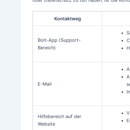
Kontaktweg
S
Bolt-App (Support-
C
Bereich)
H
A
A
E-Mail
s
I
V
Hilfebereich auf der
E
Website