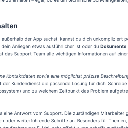
ilfe zu erhalten – egal, ob es um technische Schwierigkeiten
halten
d außerhalb der App suchst, kannst du dich unkompliziert 
dein Anliegen etwas ausführlicher ist oder du
Dokumente w
t das Support-Team alle wichtigen Informationen auf einen
ine Kontaktdaten sowie eine möglichst präzise Beschreibu
ndet der Kundendienst die passende Lösung für dich. Schrei
system) und zu welchem Zeitpunkt das Problem aufgetreten
 eine Antwort vom Support. Die zuständigen Mitarbeiter ge
n oder weiterführende Schritte an. Besonders für Themen,
ktaufnahme per E-Mail sehr effektiv und schafft zusätzliche