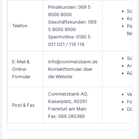
Privatkunden: 069 5
Schnel
8000 8000
Karte
Geschäftskunden: 069
Telefon
Persö
5 8000 9000
Berat
Sperrhotline: 0180 5
021 021 / 116 116
Schri
E-Mail &
info@commerzbank.de
Ange
Online-
Kontaktformular über
Rückr
Formular
die Website
Commerzbank AG,
Vertr
Kaiserplatz, 60261
Forma
Post & Fax
Frankfurt am Main
Doku
Fax: 069 285389