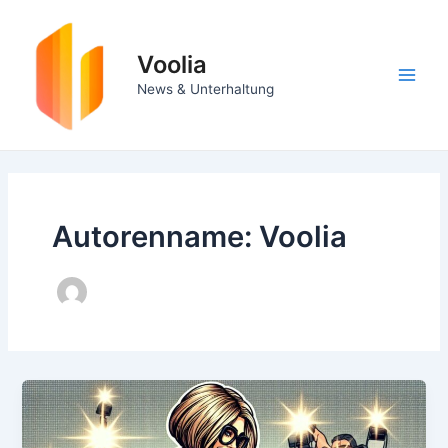
Zum
Inhalt
springen
Voolia
Main
News & Unterhaltung
Men
Autorenname: Voolia