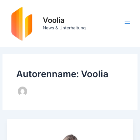
Zum
Inhalt
springen
Voolia
Main
News & Unterhaltung
Men
Autorenname: Voolia